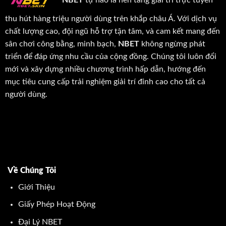
NBET
tự hào là nền tảng giải trí trực tuyến
thu hút hàng triệu người dùng trên khắp châu Á. Với dịch vụ
chất lượng cao, đội ngũ hỗ trợ tận tâm, và cam kết mang đến
sân chơi công bằng, minh bạch,
NBET
không ngừng phát
triển để đáp ứng nhu cầu của cộng đồng. Chúng tôi luôn đổi
mới và xây dựng nhiều chương trình hấp dẫn, hướng đến
mục tiêu cung cấp trải nghiệm giải trí đỉnh cao cho tất cả
người dùng.
Về Chúng Tôi
Giới Thiệu
Giấy Phép Hoạt Động
Đại Lý NBET