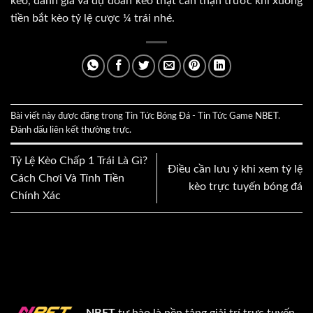
kèo, đánh giá và dự đoán kèo thật cẩn thận trước khi xuống
tiền bắt kèo tỷ lệ cược ¼ trái nhé.
Bài viết này được đăng trong
Tin Tức Bóng Đá - Tin Tức Game NBET
.
Đánh dấu
liên kết thường trực
.
Tỷ Lệ Kèo Chấp 1 Trái Là Gì?
Điều cần lưu ý khi xem tỷ lệ
Cách Chơi Và Tính Tiền
kèo trực tuyến bóng đá
Chính Xác