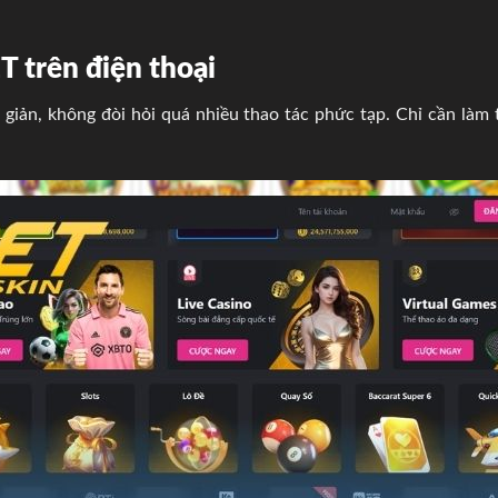
T trên điện thoại
n giản, không đòi hỏi quá nhiều thao tác phức tạp. Chỉ cần làm