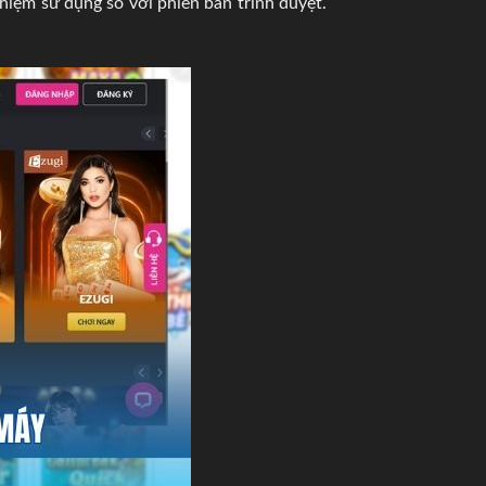
hiệm sử dụng so với phiên bản trình duyệt.