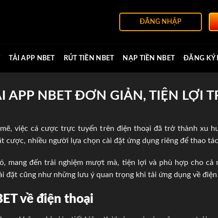
ĐĂNG NHẬP
T
TẢI APP NBET
RÚT TIỀN NBET
NẠP TIỀN NBET
ĐĂNG KÝ 
 APP NBET ĐƠN GIẢN, TIỆN LỢI T
 mẽ, việc cá cược trực tuyến trên điện thoại đã trở thành xu 
đặt cược, nhiều người lựa chọn cài đặt ứng dụng riêng để thao tá
 mang đến trải nghiệm mượt mà, tiện lợi và phù hợp cho cả n
cài đặt cũng như những lưu ý quan trọng khi tải ứng dụng về điện
BET về điện thoại