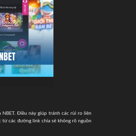
NBET. Điều này giúp tránh các rủi ro liên
t từ các đường link chia sẻ không rõ nguồn