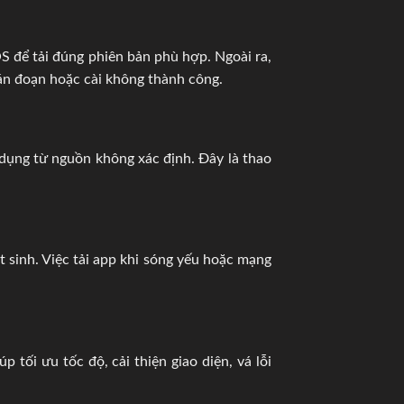
OS để tải đúng phiên bản phù hợp. Ngoài ra,
gián đoạn hoặc cài không thành công.
 dụng từ nguồn không xác định. Đây là thao
át sinh. Việc tải app khi sóng yếu hoặc mạng
tối ưu tốc độ, cải thiện giao diện, vá lỗi