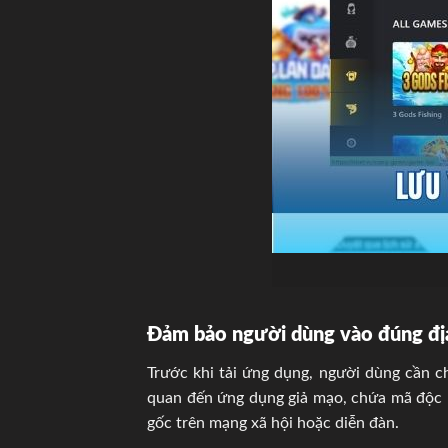
Đảm bảo người dùng vào đúng địa
Trước khi tải ứng dụng, người dùng cần c
quan đến ứng dụng giả mạo, chứa mã độc ho
gốc trên mạng xã hội hoặc diễn đàn.