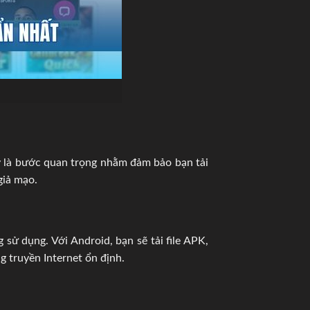
ây là bước quan trọng nhằm đảm bảo bạn tải
giả mạo.
 sử dụng. Với Android, bạn sẽ tải file APK,
g truyền Internet ổn định.