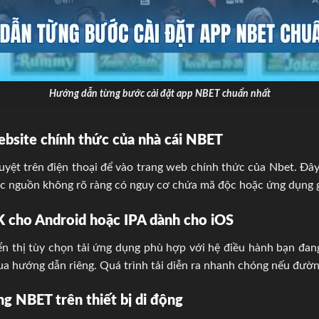
Hướng dẫn từng bước cài đặt app NBET chuẩn nhất
ebsite chính thức của nhà cái NBET
duyệt trên điện thoại để vào trang web chính thức của Nbet. Đ
ác nguồn không rõ ràng có nguy cơ chứa mã độc hoặc ứng dụng 
K cho Android hoặc IPA dành cho iOS
ển thị tùy chọn tải ứng dụng phù hợp với hệ điều hành bạn đang
 qua hướng dẫn riêng. Quá trình tải diễn ra nhanh chóng nếu đườn
ng NBET trên thiết bị di động