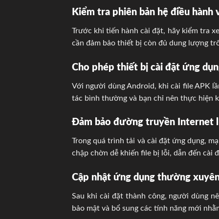
Kiểm tra phiên bản hệ điều hành v
Trước khi tiến hành cài đặt, hãy kiểm tra 
cần đảm bảo thiết bị còn đủ dung lượng trốn
Cho phép thiết bị cài đặt ứng dụ
Với người dùng Android, khi cài file APK 
tác bình thường và bạn chỉ nên thực hiện kh
Đảm bảo đường truyền Internet lu
Trong quá trình tải và cài đặt ứng dụng, mạ
chập chờn dễ khiến file bị lỗi, dẫn đến cài đ
Cập nhật ứng dụng thường xuyê
Sau khi cài đặt thành công, người dùng nê
bảo mật và bổ sung các tính năng mới nhằm