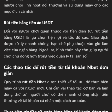
người chơi linh hoạt đổi thưởng và sử dụng ngay cho các
mục đích cá nhân.
Rút tiền bằng tiền ảo USDT
Đối với người chơi quen thuộc với tiền điện tử, rút tiền
bằng USDT là lựa chọn tiện lợi và tốc độ cao. Giao dịch
được xử lý nhanh chóng, hạn chế phụ thuộc vào giờ làm
việc của ngân hàng. Ngoài ra, hình thức này còn giúp người
chơi chủ động hơn trong việc quản lý tài sản số.
Các thao tác để rút tiền từ tài khoản Nbet đơn
giản
Quy trình
rút tiền Nbet
được thiết kế tối ưu, dễ thực hiện
ngay cả với người mới. Chỉ cần vài thao tác cơ bản và làm
đúng thứ tự, người chơi có thể nhanh chóng nhận tiền
thưởng về tài khoản cá nhân một cách an toàn.