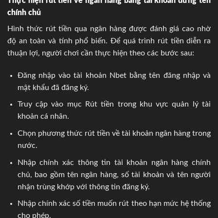
Thực hiện rút tiền về ngân hàng bằng tài khoản đứng tên
chính chủ
Hình thức rút tiền qua ngân hàng được đánh giá cao nhờ
độ an toàn và tính phổ biến. Để quá trình rút tiền diễn ra
thuận lợi, người chơi cần thực hiện theo các bước sau:
Đăng nhập vào tài khoản Nbet bằng tên đăng nhập và
mật khẩu đã đăng ký.
Truy cập vào mục Rút tiền trong khu vực quản lý tài
khoản cá nhân.
Chọn phương thức rút tiền về tài khoản ngân hàng trong
nước.
Nhập chính xác thông tin tài khoản ngân hàng chính
chủ, bao gồm tên ngân hàng, số tài khoản và tên người
nhận trùng khớp với thông tin đăng ký.
Nhập chính xác số tiền muốn rút theo hạn mức hệ thống
cho phép.