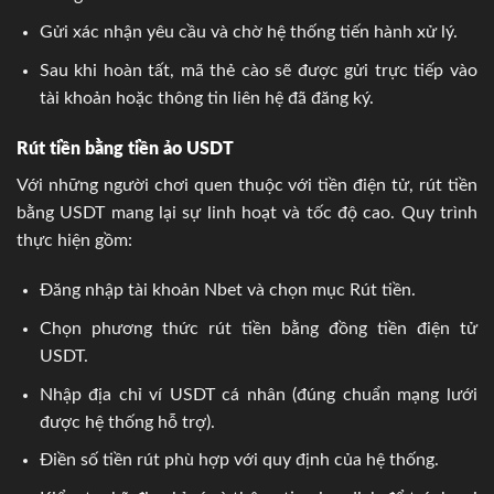
Gửi xác nhận yêu cầu và chờ hệ thống tiến hành xử lý.
Sau khi hoàn tất, mã thẻ cào sẽ được gửi trực tiếp vào
tài khoản hoặc thông tin liên hệ đã đăng ký.
Rút tiền bằng tiền ảo USDT
Với những người chơi quen thuộc với tiền điện tử, rút tiền
bằng USDT mang lại sự linh hoạt và tốc độ cao. Quy trình
thực hiện gồm:
Đăng nhập tài khoản Nbet và chọn mục Rút tiền.
Chọn phương thức rút tiền bằng đồng tiền điện tử
USDT.
Nhập địa chỉ ví USDT cá nhân (đúng chuẩn mạng lưới
được hệ thống hỗ trợ).
Điền số tiền rút phù hợp với quy định của hệ thống.