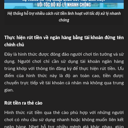
Hệ thống hỗ trợ nhiều cách rút tiền linh hoạt với tốc độ xử lý nhanh
chóng
Thực hiện rút tiền về ngân hàng bằng tài khoản đứng tên
chính chủ
Đây là hình thức được đông đảo người chơi tin tưởng và sử
dụng. Người chơi chỉ cần sử dụng tài khoản ngân hàng
trùng khớp với thông tin đăng ký để thực hiện rút tiền. Ưu
điểm của hình thức này là độ an toàn cao, tiền được
chuyển trực tiếp về tài khoản cá nhân mà không qua trung
gian.
Rút tiền ra thẻ cào
Hình thức rút tiền qua thẻ cào phù hợp với những người
chơi có nhu cầu sử dụng nhanh hoặc không muốn liên kết
ngân hàng. Nbet hỗ trợ nhiều mệnh giá khác nhau, giúp