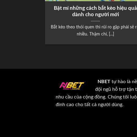
Sản phẩm bắn cá hay của
NBET
đặc biệ
Bật mí những cách bắt kèo hiệu quả
trong một thế giới đại dương thực sự, 
dành cho người mới
và dễ nhận, thu hút người chơi tham gia
Bắt kèo theo thói quen thì rủi ro gặp phải sẽ r
nhiều. Thậm chí, [...]
Lịch sử hình thành của
Hành trình phát triển của
Nbet
không ph
đầu, nền tảng chỉ tập trung vào một số 
thống dần hoàn thiện cả về sản phẩm lẫn
NBET
tự hào là nề
đội ngũ hỗ trợ tận
nhu cầu của cộng đồng. Chúng tôi luô
đỉnh cao cho tất cả người dùng.