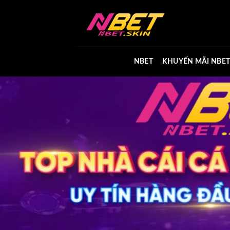
Bỏ
qua
nội
dung
NBET
KHUYẾN MÃI NBE