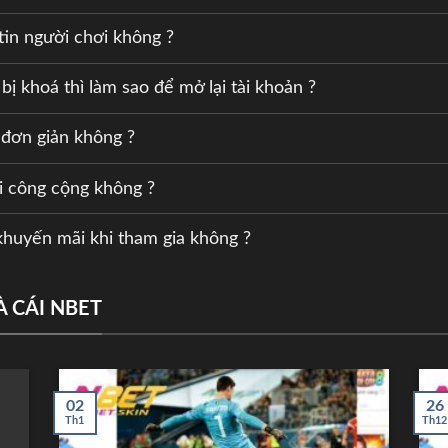
dẫn cùng với nhiều khoản tiền thưởng đa dạng. Các trò chơi sòn
 tin người chơi không ?
ảo tính công bằng và tỷ lệ thắng cao cho người chơi.
n
bị khoá thì làm sao để mở lại tài khoản ?
phẩm thu hút nhiều người chơi nhất tại
NBET
, đặc biệt trong bố
T đơn giản không ?
i công cộng không ?
thể thao như bóng đá, bóng rổ, tennis và đua xe. Với các tỷ lệ
út đông đảo người chơi thể thao tại Việt Nam.
khuyến mãi khi tham gia không ?
À CÁI NBET
02
26
Th1
Th12