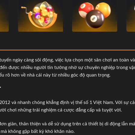
tuyến ngày càng sôi động, việc lựa chọn một sân chơi an toàn v
đến được nhiều người tin tưởng nhờ sự chuyên nghiệp trong vậ
iểu rõ hơn về nhà cái này từ nhiều góc độ quan trọng.
T
12 và nhanh chóng khẳng định vị thế số 1 Việt Nam. Với sự cải t
ời chơi những trải nghiệm cá cược đẳng cấp và tuyệt vời.
ơn giản, thân thiện và dễ sử dụng trên cả thiết bị di động lẫn m
 mà không gặp bất kỳ khó khăn nào.