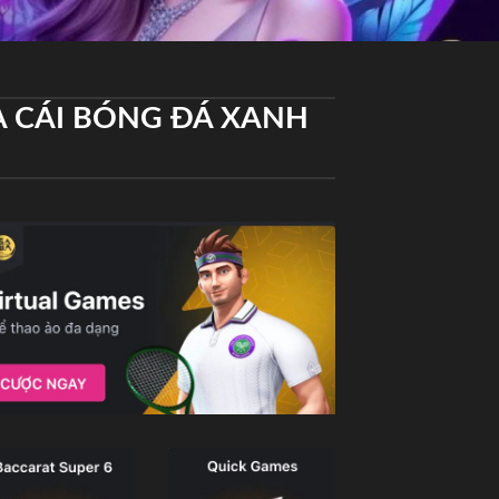
À CÁI BÓNG ĐÁ XANH