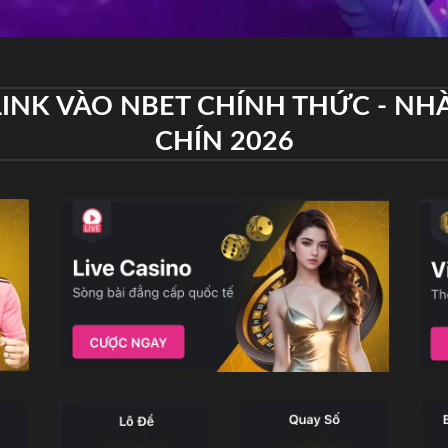
LINK VÀO NBET CHÍNH THỨC - NH
CHÍN 2026