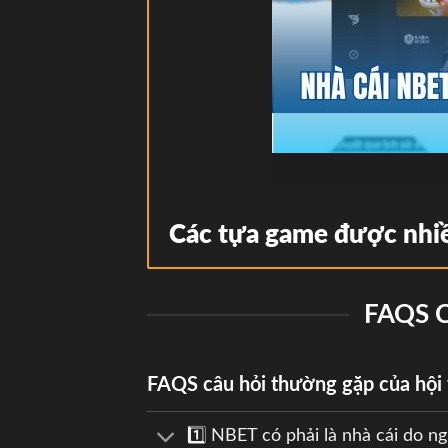
Các tựa game được nhi
NBET
mang đến cho người chơi hàng loạ
chọn tựa game yêu thích. Nếu bạn là thà
FAQS 
Sảnh game casino online NBET 
FAQS câu hỏi thường gặp của hội 
Sảnh game casino là một trong những sả
tham gia các trò chơi sòng bạc phổ biến 
1️⃣ NBET có phải là nhà cái do ng