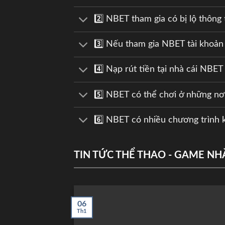
NBET luôn đưa ra tỷ lệ thanh toán hấp 
2️⃣ NBET tham gia có bị lộ thông
bởi đối tác uy tín hàng đầu, luôn đảm b
Cá cược thể thao NBET lôi cuố
3️⃣ Nếu tham gia NBET tài khoản 
Cược thể thao là một trong những sản 
4️⃣ Nạp rút tiền tại nhà cái NBE
động trên toàn thế giới.
5️⃣ NBET có thể chơi ở những nơ
Người chơi có thể đặt cược vào các môn 
thưởng đặc biệt, NBET đã và đang thu h
6️⃣ NBET có nhiều chương trình 
TIN TỨC THỂ THAO - GAME NH
06
Th1