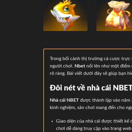
Trong bối cảnh thị trường cá cược trực 
người chơi.
Nbet
nổi lên như một điểm 
rõ ràng. Bài viết dưới đây sẽ giúp bạn h
Đôi nét về nhà cái NBE
Nhà cái NBET
được thành lập vào năm 20
kinh nghiệm, sân chơi mang đến cho ngư
Giao diện của nhà cái được thiết kế đ
chơi dễ dàng truy cập vào trang web