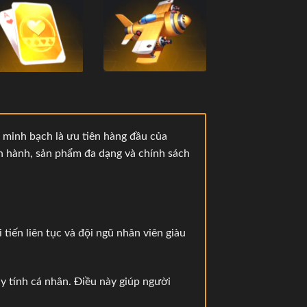
à minh bạch là ưu tiên hàng đầu của
n hành, sản phẩm đa dạng và chính sách
iến liên tục và đội ngũ nhân viên giàu
áy tính cá nhân. Điều này giúp người