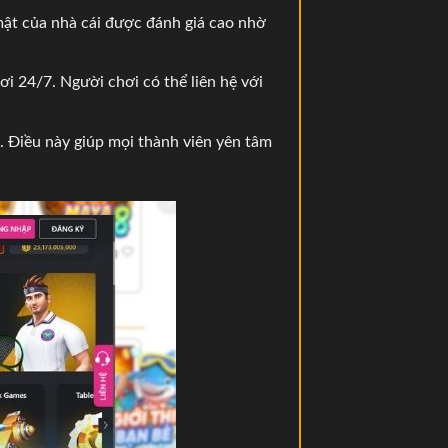
mật của nhà cái được đánh giá cao nhờ
i 24/7. Người chơi có thể liên hệ với
 Điều này giúp mọi thành viên yên tâm