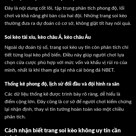
Đây là nội dung cốt lõi, tập trung phân tích phong độ, lối
chơi và khả năng ghi bàn của hai đội. Những trang soi kèo
thường đưa ra dự đoán có cơ sở, không giật tít hay nói quá.
Soi kèo tài xỉu, kèo châu Á, kèo châu Âu
Ngoài dự đoán tỷ số, trang soi kèo uy tín còn phân tích chi
tiết từng loại kèo phổ biến. Điều này giúp người chơi lựa
chọn cửa cược phù hợp với mức vốn và khẩu vị rủi ro của
mình, nhất là khi tham gia tại nhà cái bóng đá NBET.
Thống kê phong độ, lịch sử đối đầu và đội hình ra sân
Các dữ liệu thống kê được trình bày rõ ràng, dễ hiểu là
điểm cộng lớn. Đây cũng là cơ sở để người chơi kiểm chứng
lại nhận định, thay vì tin tưởng hoàn toàn vào một chiều
phân tích.
Cách nhận biết trang soi kèo không uy tín cần