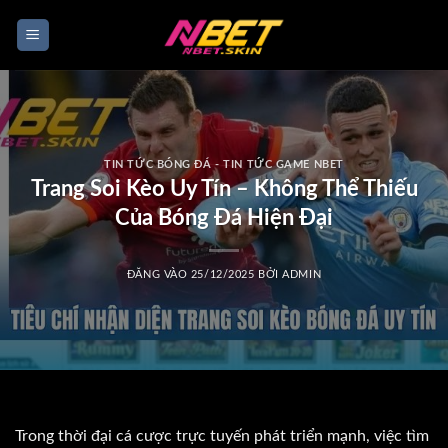
Bỏ
qua
nội
dung
TIN TỨC BÓNG ĐÁ - TIN TỨC GAME NBET
Trang Soi Kèo Uy Tín – Không Thể Thiếu
Của Bóng Đá Hiện Đại
ĐĂNG VÀO
25/12/2025
BỞI
ADMIN
Trong thời đại cá cược trực tuyến phát triển mạnh, việc tìm