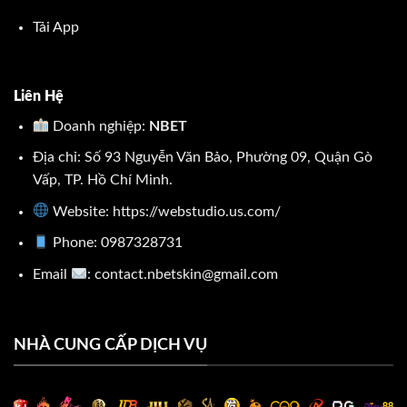
Tải App
Liên Hệ
Doanh nghiệp:
NBET
Địa chỉ: Số 93 Nguyễn Văn Bảo, Phường 09, Quận Gò
Vấp, TP. Hồ Chí Minh.
Website: https://webstudio.us.com/
Phone:
0987328731
Email
:
contact.nbetskin@gmail.com
NHÀ CUNG CẤP DỊCH VỤ