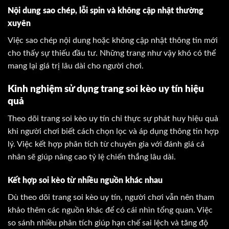
Nội dung sao chép, lỗi spin và không cập nhật thường
xuyên
Việc sao chép nội dung hoặc không cập nhật thông tin mới
cho thấy sự thiếu đầu tư. Những trang như vậy khó có thể
mang lại giá trị lâu dài cho người chơi.
Kinh nghiệm sử dụng trang soi kèo uy tín hiệu
quả
Theo dõi trang soi kèo uy tín chỉ thực sự phát huy hiệu quả
khi người chơi biết cách chọn lọc và áp dụng thông tin hợp
lý. Việc kết hợp phân tích từ chuyên gia với đánh giá cá
nhân sẽ giúp nâng cao tỷ lệ chiến thắng lâu dài.
Kết hợp soi kèo từ nhiều nguồn khác nhau
Dù theo dõi trang soi kèo uy tín, người chơi vẫn nên tham
khảo thêm các nguồn khác để có cái nhìn tổng quan. Việc
so sánh nhiều phân tích giúp hạn chế sai lệch và tăng độ