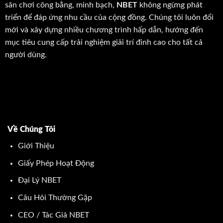
sân chơi công bằng, minh bạch,
NBET
không ngừng phát
triển để đáp ứng nhu cầu của cộng đồng. Chúng tôi luôn đổi
mới và xây dựng nhiều chương trình hấp dẫn, hướng đến
mục tiêu cung cấp trải nghiệm giải trí đỉnh cao cho tất cả
người dùng.
Về Chúng Tôi
Giới Thiệu
Giấy Phép Hoạt Động
Đại Lý NBET
Câu Hỏi Thường Gặp
CEO / Tác Giả NBET