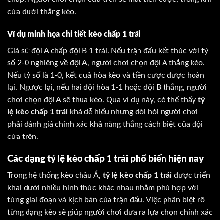
cửa dưới thắng kèo.
Ví dụ minh họa chi tiết kèo chấp 1 trái
Giả sử đội A chấp đội B 1 trái. Nếu trận đấu kết thúc với tỷ
số 2-0 nghiêng về đội A, người chơi chọn đội A thắng kèo.
Nếu tỷ số là 1-0, kết quả hòa kèo và tiền cược được hoàn
lại. Ngược lại, nếu hai đội hòa 1-1 hoặc đội B thắng, người
chơi chọn đội A sẽ thua kèo. Qua ví dụ này, có thể thấy
tỷ
lệ kèo chấp 1 trái
khá dễ hiểu nhưng đòi hỏi người chơi
phải đánh giá chính xác khả năng thắng cách biệt của đội
cửa trên.
Các dạng tỷ lệ kèo chấp 1 trái phổ biến hiện nay
Trong hệ thống kèo châu Á,
tỷ lệ kèo chấp 1 trái
được triển
khai dưới nhiều hình thức khác nhau nhằm phù hợp với
từng giai đoạn và kịch bản của trận đấu. Việc phân biệt rõ
từng dạng kèo sẽ giúp người chơi đưa ra lựa chọn chính xác