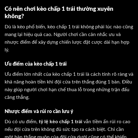
Có nên chơi kèo chấp 1 trái thường xuyên
không?
Dù là kèo phổ biến, kèo chấp 1 trái không phải lúc nào cũng
mang lại hiệu quả cao. Người chơi cần cân nhắc ưu và
nhược điểm để xây dựng chiến lược đặt cược dài hạn hợp
lý.
Ưu điểm của kèo chấp 1 trái
Ưu điểm lớn nhất của kèo chấp 1 trái là cách tính rõ ràng và
khả năng hoàn tiền khi đội cửa trên thắng đúng 1 bàn. Điều
này giúp người chơi hạn chế thua lỗ trong những trận đấu
căng thẳng.
Nhược điểm và rủi ro cần lưu ý
Dù có ưu điểm,
tỷ lệ kèo chấp 1 trái
vẫn tiềm ẩn rủi ro cao
nếu đội cửa trên không đủ sức tạo ra cách biệt. Chỉ cần
một bàn thắng muộn của đội cửa dưới cũng có thể khiến