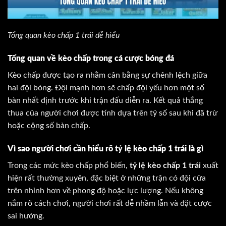
Tổng quan kèo chấp 1 trái dễ hiểu
Tổng quan về kèo chấp trong cá cược bóng đá
Kèo chấp được tạo ra nhằm cân bằng sự chênh lệch giữa
hai đội bóng. Đội mạnh hơn sẽ chấp đội yếu hơn một số
bàn nhất định trước khi trận đấu diễn ra. Kết quả thắng
thua của người chơi được tính dựa trên tỷ số sau khi đã trừ
hoặc cộng số bàn chấp.
Vì sao người chơi cần hiểu rõ tỷ lệ kèo chấp 1 trái là gì
Trong các mức kèo chấp phổ biến,
tỷ lệ kèo chấp 1 trái
xuất
hiện rất thường xuyên, đặc biệt ở những trận có đội cửa
trên nhỉnh hơn về phong độ hoặc lực lượng. Nếu không
nắm rõ cách chơi, người chơi rất dễ nhầm lẫn và đặt cược
sai hướng.