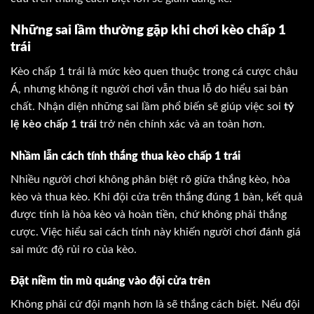
Những sai lầm thường gặp khi chơi kèo chấp 1
trái
Kèo chấp 1 trái là mức kèo quen thuộc trong cá cược châu
Á, nhưng không ít người chơi vẫn thua lỗ do hiểu sai bản
chất. Nhận diện những sai lầm phổ biến sẽ giúp việc soi
tỷ
lệ kèo chấp 1 trái
trở nên chính xác và an toàn hơn.
Nhầm lẫn cách tính thắng thua kèo chấp 1 trái
Nhiều người chơi không phân biệt rõ giữa thắng kèo, hòa
kèo và thua kèo. Khi đội cửa trên thắng đúng 1 bàn, kết quả
được tính là hòa kèo và hoàn tiền, chứ không phải thắng
cược. Việc hiểu sai cách tính này khiến người chơi đánh giá
sai mức độ rủi ro của kèo.
Đặt niềm tin mù quáng vào đội cửa trên
Không phải cứ đội mạnh hơn là sẽ thắng cách biệt. Nếu đội