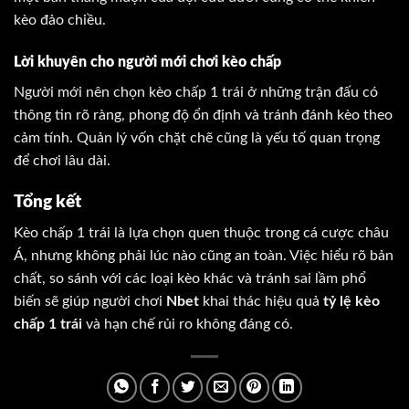
kèo đảo chiều.
Lời khuyên cho người mới chơi kèo chấp
Người mới nên chọn kèo chấp 1 trái ở những trận đấu có
thông tin rõ ràng, phong độ ổn định và tránh đánh kèo theo
cảm tính. Quản lý vốn chặt chẽ cũng là yếu tố quan trọng
để chơi lâu dài.
Tổng kết
Kèo chấp 1 trái là lựa chọn quen thuộc trong cá cược châu
Á, nhưng không phải lúc nào cũng an toàn. Việc hiểu rõ bản
chất, so sánh với các loại kèo khác và tránh sai lầm phổ
biến sẽ giúp người chơi
Nbet
khai thác hiệu quả
tỷ lệ kèo
chấp 1 trái
và hạn chế rủi ro không đáng có.