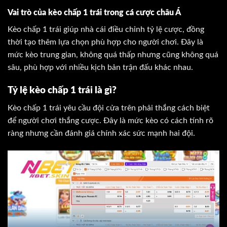
Vai trò của kèo chấp 1 trái trong cá cược châu Á
Kèo chấp 1 trái giúp nhà cái điều chỉnh tỷ lệ cược, đồng
thời tạo thêm lựa chọn phù hợp cho người chơi. Đây là
mức kèo trung gian, không quá thấp nhưng cũng không quá
sâu, phù hợp với nhiều kịch bản trận đấu khác nhau.
Tỷ lệ kèo chấp 1 trái là gì?
Kèo chấp 1 trái yêu cầu đội cửa trên phải thắng cách biệt
để người chơi thắng cược. Đây là mức kèo có cách tính rõ
ràng nhưng cần đánh giá chính xác sức mạnh hai đội.