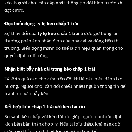
kèo. Người chơi cần cập nhật thông tin đội hình trước khi
đặt cược.
Đọc biến động tỷ lệ kèo chấp 1 trái
Sự thay đổi của
tỷ lệ kèo chấp 1 trái
trước giờ bóng lăn
thường phản ánh nhận định của nhà cái và dòng tiền thị
trường. Biến động mạnh có thể là tín hiệu quan trọng cho
quyết định cuối cùng.
Nhận biết bẫy nhà cái trong kèo chấp 1 trái
Tỷ lệ ăn quá cao cho cửa trên đôi khi là dấu hiệu đánh lạc
hướng. Người chơi cần đối chiếu nhiều nguồn thông tin để
tránh rơi vào bẫy kèo.
Kết hợp kèo chấp 1 trái với kèo tài xỉu
So sánh kèo chấp với kèo tài xỉu giúp người chơi xác định
kịch bản bàn thắng hợp lý. Nếu tài xỉu thấp, khả năng đội
cửa trên thắng cách biệt lớn sẽ giảm đáng kể.