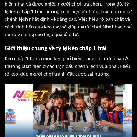
biến nhất và được nhiều người chơi lựa chọn. Trong đó,
tỷ
lệ kèo chấp 1 trái
thường xuất hiện ở những trận đấu có sự
chênh lệch nhất định về đẳng cấp. Việc hiểu rõ bản chất và
cách tính tiền của kèo này sẽ giúp người chơi
Nbet
hạn chế
rủi ro và nâng cao hiệu quả đầu tư.
Giới thiệu chung về tỷ lệ kèo chấp 1 trái
Kèo chấp 1 trái là mức kèo phổ biến trong cá cược châu Á,
thường xuất hiện ở các trận đấu chênh lệch vừa phải. Hiểu
rõ kèo giúp người chơi tránh đặt cược sai hướng.