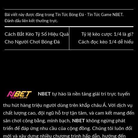
Bài viết này được đăng trong
Tin Tức Bóng Đá - Tin Tức Game NBET
.
Đánh dấu
liên kết thường trực
.
Cách Bắt Kèo Tỷ Số Hiệu Quả
Tỷ lệ kèo cược 1/4 là gì?
Cho Người Chơi Bóng Đá
Cách đọc kèo 1/4 dễ hiểu
NBET
tự hào là nền tảng giải trí trực tuyến
thu hút hàng triệu người dùng trên khắp châu Á. Với dịch vụ
chất lượng cao, đội ngũ hỗ trợ tận tâm, và cam kết mang đến
sân chơi công bằng, minh bạch,
NBET
không ngừng phát
triển để đáp ứng nhu cầu của cộng đồng. Chúng tôi luôn đổi
mới và xây dựng nhiều chương trình hấp dẫn, hướng đến