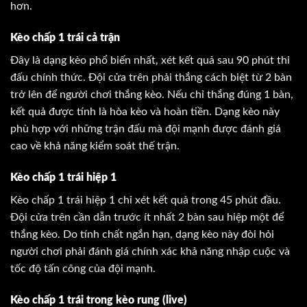
hơn.
Kèo chấp 1 trái cả trận
Đây là dạng kèo phổ biến nhất, xét kết quả sau 90 phút thi
đấu chính thức. Đội cửa trên phải thắng cách biệt từ 2 bàn
trở lên để người chơi thắng kèo. Nếu chỉ thắng đúng 1 bàn,
kết quả được tính là hòa kèo và hoàn tiền. Dạng kèo này
phù hợp với những trận đấu mà đội mạnh được đánh giá
cao về khả năng kiểm soát thế trận.
Kèo chấp 1 trái hiệp 1
Kèo chấp 1 trái hiệp 1 chỉ xét kết quả trong 45 phút đầu.
Đội cửa trên cần dẫn trước ít nhất 2 bàn sau hiệp một để
thắng kèo. Do tính chất ngắn hạn, dạng kèo này đòi hỏi
người chơi phải đánh giá chính xác khả năng nhập cuộc và
tốc độ tấn công của đội mạnh.
Kèo chấp 1 trái trong kèo rung (live)