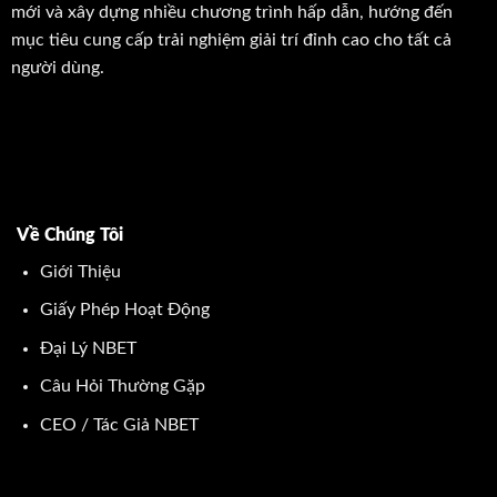
mới và xây dựng nhiều chương trình hấp dẫn, hướng đến
mục tiêu cung cấp trải nghiệm giải trí đỉnh cao cho tất cả
người dùng.
Về Chúng Tôi
Giới Thiệu
Giấy Phép Hoạt Động
Đại Lý NBET
Câu Hỏi Thường Gặp
CEO / Tác Giả NBET