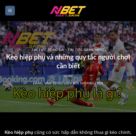
Bỏ
qua
nội
dung
TIN TỨC BÓNG ĐÁ - TIN TỨC GAME NBET
Kèo hiệp phụ và những quy tắc người chơi
cần biết
ĐĂNG VÀO
12/02/2026
BỞI
NAMNGUYEN
Kèo hiệp phụ
cũng có sức hấp dẫn không thua gì kèo chính.