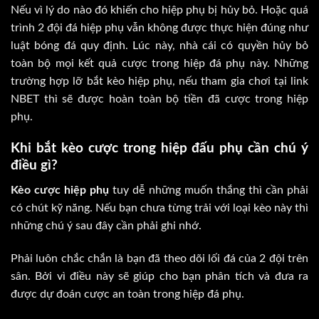
Nếu vì lý do nào đó khiến cho hiệp phụ bị hủy bỏ. Hoặc quá
trình 2 đội đá hiệp phụ vẫn không được thực hiện đúng như
luật bóng đá quy định. Lúc này, nhà cái có quyền hủy bỏ
toàn bộ mọi kết quả cược trong hiệp đá phụ này. Những
trường hợp lỡ bắt kèo hiệp phụ, nếu tham gia chơi tại link
NBET thì sẽ được hoàn toàn bộ tiền đã cược trong hiệp
phụ.
Khi bắt kèo cược trong hiệp đấu phụ cần chú ý
điều gì?
Kèo cược hiệp phụ
tuy dễ những muốn thắng thì cần phải
có chút kỹ năng. Nếu bạn chưa từng trải với loại kèo này thì
những chú ý sau đây cần phải ghi nhớ.
Phải luôn chắc chắn là bạn đã theo dõi lối đá của 2 đội trên
sân. Bởi vì điều này sẽ giúp cho bạn phân tích và đưa ra
được dự đoán cược an toàn trong hiệp đá phụ.