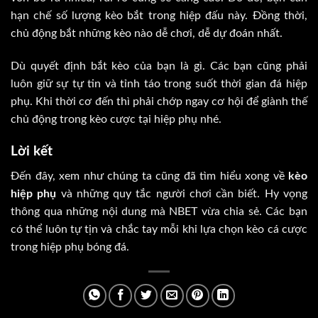
hạn chế số lượng kèo bắt trong hiệp đấu này. Đồng thời,
chủ động bắt những kèo nào dễ chơi, dễ dự đoán nhất.
Dù quyết định bắt kèo của bạn là gì. Các bạn cũng phải
luôn giữ sự tự tin và tỉnh táo trong suốt thời gian đá hiệp
phụ. Khi thời cơ đến thì phải chớp ngay cơ hội để giành thế
chủ động trong kèo cược tại hiệp phụ nhé.
Lời kết
Đến đây, xem như chúng ta cũng đã tìm hiểu xong về
kèo
hiệp phụ
và những quy tắc người chơi cần biết. Hy vọng
thông qua những nội dung mà NBET vừa chia sẻ. Các bạn
có thể luôn tự tịn và chắc tay mỗi khi lựa chọn kèo cá cược
trong hiệp phụ bóng đá.